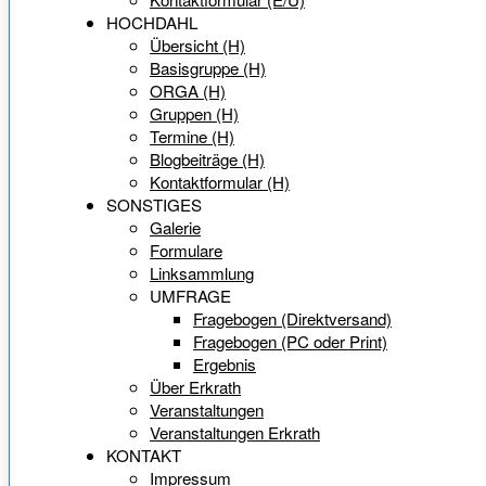
HOCHDAHL
Übersicht (H)
Basisgruppe (H)
ORGA (H)
Gruppen (H)
Termine (H)
Blogbeiträge (H)
Kontaktformular (H)
SONSTIGES
Galerie
Formulare
Linksammlung
UMFRAGE
Fragebogen (Direktversand)
Fragebogen (PC oder Print)
Ergebnis
Über Erkrath
Veranstaltungen
Veranstaltungen Erkrath
KONTAKT
Impressum