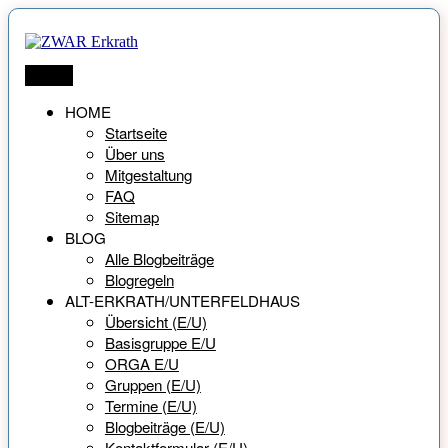
Zum
Inhalt
springen
ZWAR Erkrath
Netzwerk für Menschen ab 55 Jahren
Menü
HOME
Startseite
Über uns
Mitgestaltung
FAQ
Sitemap
BLOG
Alle Blogbeiträge
Blogregeln
ALT-ERKRATH/UNTERFELDHAUS
Übersicht (E/U)
Basisgruppe E/U
ORGA E/U
Gruppen (E/U)
Termine (E/U)
Blogbeiträge (E/U)
Kontaktformular (E/U)