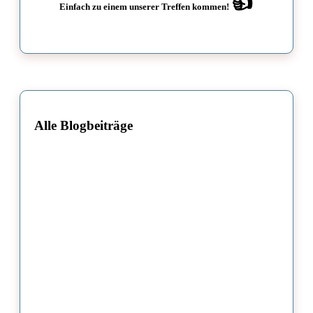
👍
Einfach zu einem unserer Treffen kommen!
Alle Blogbeiträge
AWO Hochdahl informiert (Aug-Sep 2026)
Disco im AWO-Treff, Gemeinsam statt einsam!
Neue Gruppe: Kegeln und Genießen
Basistreffen 12-08-2026 ZWAR Alt-Erkrath/Unterfeldhaus