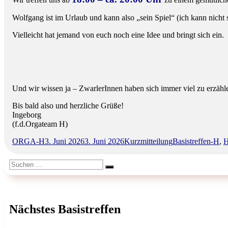
Wolfgang ist im Urlaub und kann also „sein Spiel“ (ich kann nicht sa
Vielleicht hat jemand von euch noch eine Idee und bringt sich ein.
Und wir wissen ja – ZwarlerInnen haben sich immer viel zu erzähl
Bis bald also und herzliche Grüße!
Ingeborg
(f.d.Orgateam H)
Autor
Veröffentlicht
Format
Kategorien
ORGA-H
3. Juni 2026
3. Juni 2026
Kurzmitteilung
Basistreffen-H
,
H
am
Suchen
Suchen
nach:
Nächstes Basistreffen