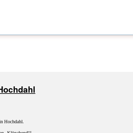
-Hochdahl
in Hochdahl.
en „Klönabend“!