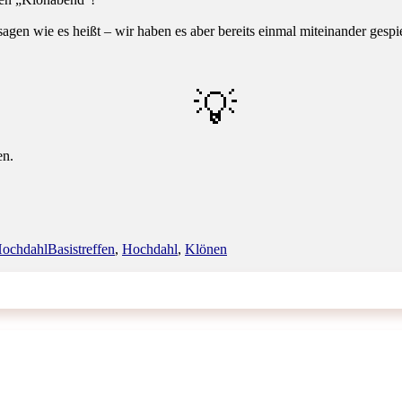
gen wie es heißt – wir haben es aber bereits einmal miteinander gespielt
💡
en.
Schlagwörter
ochdahl
Basistreffen
,
Hochdahl
,
Klönen