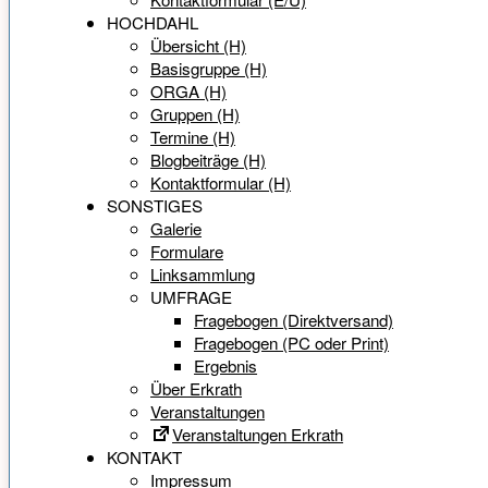
HOCHDAHL
Übersicht (H)
Basisgruppe (H)
ORGA (H)
Gruppen (H)
Termine (H)
Blogbeiträge (H)
Kontaktformular (H)
SONSTIGES
Galerie
Formulare
Linksammlung
UMFRAGE
Fragebogen (Direktversand)
Fragebogen (PC oder Print)
Ergebnis
Über Erkrath
Veranstaltungen
Veranstaltungen Erkrath
KONTAKT
Impressum