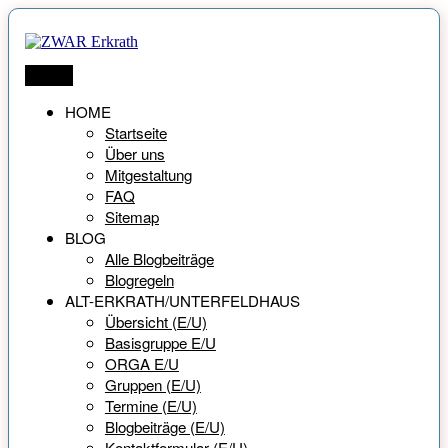
Zum
Inhalt
springen
ZWAR Erkrath
Netzwerk für Menschen ab 55 Jahren
Menü
HOME
Startseite
Über uns
Mitgestaltung
FAQ
Sitemap
BLOG
Alle Blogbeiträge
Blogregeln
ALT-ERKRATH/UNTERFELDHAUS
Übersicht (E/U)
Basisgruppe E/U
ORGA E/U
Gruppen (E/U)
Termine (E/U)
Blogbeiträge (E/U)
Kontaktformular (E/U)