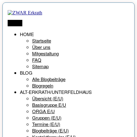
Zum
Inhalt
springen
ZWAR Erkrath
Netzwerk für Menschen ab 55 Jahren
Menü
HOME
Startseite
Über uns
Mitgestaltung
FAQ
Sitemap
BLOG
Alle Blogbeiträge
Blogregeln
ALT-ERKRATH/UNTERFELDHAUS
Übersicht (E/U)
Basisgruppe E/U
ORGA E/U
Gruppen (E/U)
Termine (E/U)
Blogbeiträge (E/U)
Kontaktformular (E/U)