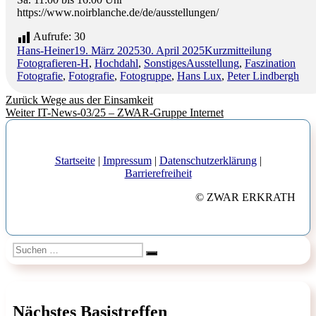
https://www.noirblanche.de/de/ausstellungen/
Aufrufe:
30
Autor
Veröffentlicht
Format
Kategorie
Hans-Heiner
19. März 2025
30. April 2025
Kurzmitteilung
am
Schlagwörter
Fotografieren-H
,
Hochdahl
,
Sonstiges
Ausstellung
,
Faszination
Fotografie
,
Fotografie
,
Fotogruppe
,
Hans Lux
,
Peter Lindbergh
Beitragsnavigation
Vorheriger
Zurück
Wege aus der Einsamkeit
Nächster
Beitrag:
Weiter
IT-News-03/25 – ZWAR-Gruppe Internet
Beitrag:
Startseite
|
Impressum
|
Datenschutzerklärung
|
Barrierefreiheit
© ZWAR ERKRATH
Suchen
Suchen
nach:
Nächstes Basistreffen