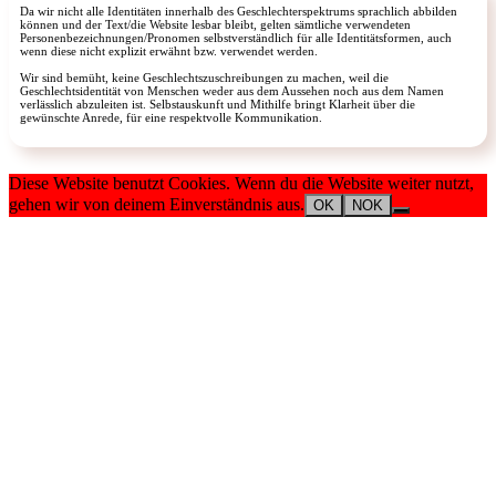
Da wir nicht alle Identitäten innerhalb des Geschlechterspektrums sprachlich abbilden
können und der Text/die Website lesbar bleibt, gelten sämtliche verwendeten
Personenbezeichnungen/Pronomen selbstverständlich für alle Identitätsformen, auch
wenn diese nicht explizit erwähnt bzw. verwendet werden.
Wir sind bemüht, keine Geschlechtszuschreibungen zu machen, weil die
Geschlechtsidentität von Menschen weder aus dem Aussehen noch aus dem Namen
verlässlich abzuleiten ist. Selbstauskunft und Mithilfe bringt Klarheit über die
gewünschte Anrede, für eine respektvolle Kommunikation.
Diese Website benutzt Cookies. Wenn du die Website weiter nutzt,
gehen wir von deinem Einverständnis aus.
OK
NOK