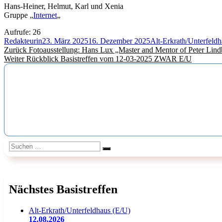
Hans-Heiner, Helmut, Karl und Xenia
Gruppe „
Internet
„
Aufrufe:
26
Autor
Veröffentlicht
Kategorien
Redakteurin
23. März 2025
16. Dezember 2025
Alt-Erkrath/Unterfeld
Beitragsnavigation
Vorheriger
am
Zurück
Fotoausstellung: Hans Lux „Master and Mentor of Peter Lin
Nächster
Beitrag:
Weiter
Rückblick Basistreffen vom 12-03-2025 ZWAR E/U
Beitrag:
Suchen
Suchen
nach:
Nächstes Basistreffen
Alt-Erkrath/Unterfeldhaus (E/U)
12.08.2026