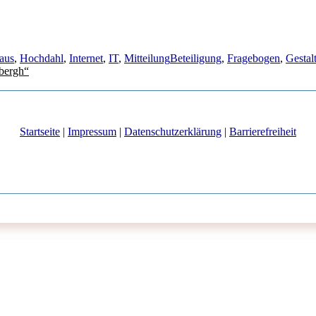
Schlagwörter
haus
,
Hochdahl
,
Internet
,
IT
,
Mitteilung
Beteiligung
,
Fragebogen
,
Gestal
dbergh“
Startseite
|
Impressum
|
Datenschutzerklärung
|
Barrierefreiheit