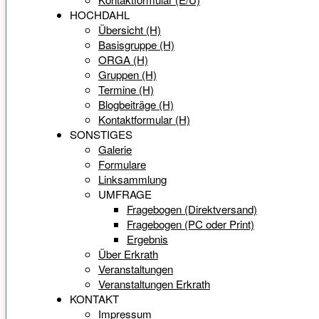
HOCHDAHL
Übersicht (H)
Basisgruppe (H)
ORGA (H)
Gruppen (H)
Termine (H)
Blogbeiträge (H)
Kontaktformular (H)
SONSTIGES
Galerie
Formulare
Linksammlung
UMFRAGE
Fragebogen (Direktversand)
Fragebogen (PC oder Print)
Ergebnis
Über Erkrath
Veranstaltungen
Veranstaltungen Erkrath
KONTAKT
Impressum