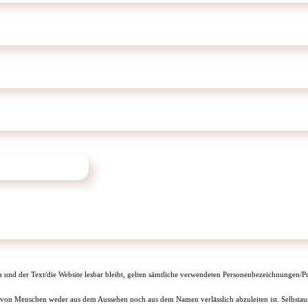
n und der Text/die Website lesbar bleibt, gelten sämtliche verwendeten Personenbezeichnungen/Pr
 von Menschen weder aus dem Aussehen noch aus dem Namen verlässlich abzuleiten ist. Selbstausk