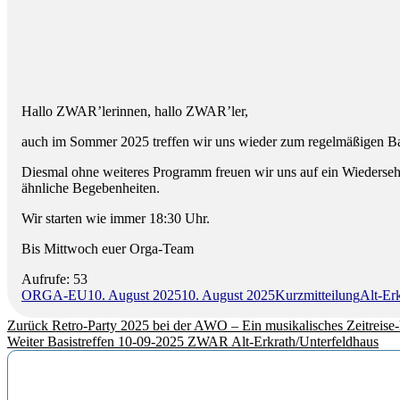
Hallo ZWAR’lerinnen, hallo ZWAR’ler,
auch im Sommer 2025 treffen wir uns wieder zum regelmäßigen Basi
Diesmal ohne weiteres Programm freuen wir uns auf ein Wiedersehe
ähnliche Begebenheiten.
Wir starten wie immer 18:30 Uhr.
Bis Mittwoch euer Orga-Team
Aufrufe:
53
Autor
Veröffentlicht
Format
Katego
ORGA-EU
10. August 2025
10. August 2025
Kurzmitteilung
Alt-Er
am
Beitragsnavigation
Vorheriger
Zurück
Retro-Party 2025 bei der AWO – Ein musikalisches Zeitreise
Nächster
Beitrag:
Weiter
Basistreffen 10-09-2025 ZWAR Alt-Erkrath/Unterfeldhaus
Beitrag: