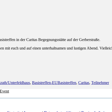
streffen in der Caritas Begegnungsstätte auf der Gerberstraße.
n mit euch und auf einen unterhaltsamen und lustigen Abend. Vielleich
rien
Schlagwörter
krath/Unterfeldhaus
,
Basistreffen-EU
Basistreffen
,
Caritas
,
Teilnehmer
-Event