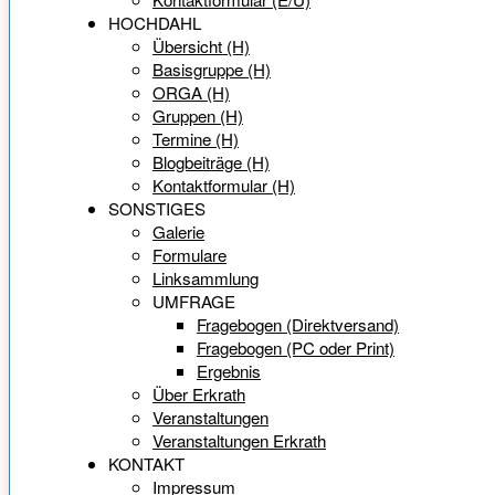
HOCHDAHL
Übersicht (H)
Basisgruppe (H)
ORGA (H)
Gruppen (H)
Termine (H)
Blogbeiträge (H)
Kontaktformular (H)
SONSTIGES
Galerie
Formulare
Linksammlung
UMFRAGE
Fragebogen (Direktversand)
Fragebogen (PC oder Print)
Ergebnis
Über Erkrath
Veranstaltungen
Veranstaltungen Erkrath
KONTAKT
Impressum