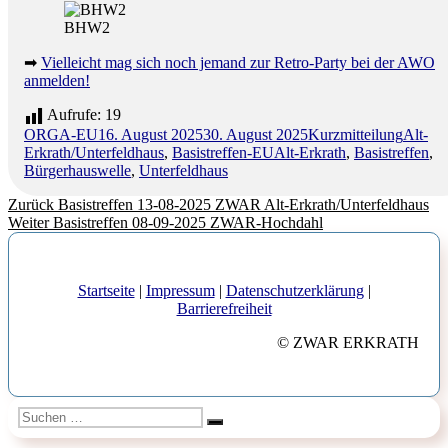
BHW2
➡
Vielleicht mag sich noch jemand zur Retro-Party bei der AWO
anmelden!
Aufrufe:
19
Autor
Veröffentlicht
Format
Katego
ORGA-EU
16. August 2025
30. August 2025
Kurzmitteilung
Alt-
am
Schlagwörter
Erkrath/Unterfeldhaus
,
Basistreffen-EU
Alt-Erkrath
,
Basistreffen
,
Bürgerhauswelle
,
Unterfeldhaus
Beitragsnavigation
Vorheriger
Zurück
Basistreffen 13-08-2025 ZWAR Alt-Erkrath/Unterfeldhaus
Nächster
Beitrag:
Weiter
Basistreffen 08-09-2025 ZWAR-Hochdahl
Beitrag:
Startseite
|
Impressum
|
Datenschutzerklärung
|
Barrierefreiheit
© ZWAR ERKRATH
Suchen
Suchen
nach: