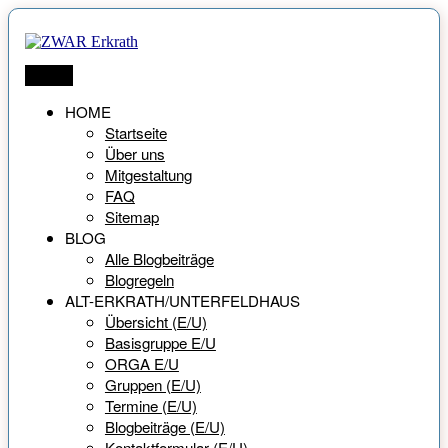
Zum
Inhalt
springen
ZWAR Erkrath
Netzwerk für Menschen ab 55 Jahren
Menü
HOME
Startseite
Über uns
Mitgestaltung
FAQ
Sitemap
BLOG
Alle Blogbeiträge
Blogregeln
ALT-ERKRATH/UNTERFELDHAUS
Übersicht (E/U)
Basisgruppe E/U
ORGA E/U
Gruppen (E/U)
Termine (E/U)
Blogbeiträge (E/U)
Kontaktformular (E/U)