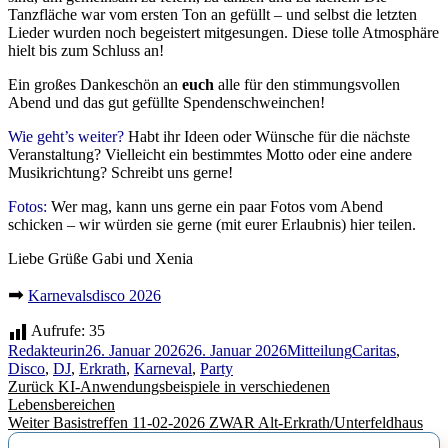
Tanzfläche war vom ersten Ton an gefüllt – und selbst die letzten
Lieder wurden noch begeistert mitgesungen. Diese tolle Atmosphäre
hielt bis zum Schluss an!
Ein großes Dankeschön an
euch
alle für den stimmungsvollen
Abend und das gut gefüllte Spendenschweinchen!
Wie geht’s weiter?
Habt ihr Ideen oder Wünsche für die nächste
Veranstaltung? Vielleicht ein bestimmtes Motto oder eine andere
Musikrichtung? Schreibt uns gerne!
Fotos:
Wer mag, kann uns gerne ein paar Fotos vom Abend
schicken – wir würden sie gerne (mit eurer Erlaubnis) hier teilen.
Liebe Grüße Gabi und Xenia
➡
Karnevalsdisco 2026
Aufrufe:
35
Autor
Veröffentlicht
Kategorien
Schlagwörter
Redakteurin
26. Januar 2026
26. Januar 2026
Mitteilung
Caritas
,
am
Disco
,
DJ
,
Erkrath
,
Karneval
,
Party
Beitragsnavigation
Vorheriger
Zurück
KI-Anwendungsbeispiele in verschiedenen
Beitrag:
Lebensbereichen
Nächster
Weiter
Basistreffen 11-02-2026 ZWAR Alt-Erkrath/Unterfeldhaus
Beitrag: