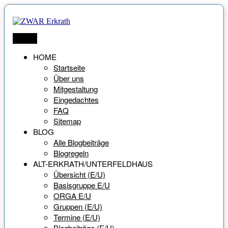
Zum
Inhalt
springen
ZWAR Erkrath
Netzwerk für Menschen ab 55 Jahren
Menü
HOME
Startseite
Über uns
Mitgestaltung
Eingedachtes
FAQ
Sitemap
BLOG
Alle Blogbeiträge
Blogregeln
ALT-ERKRATH/UNTERFELDHAUS
Übersicht (E/U)
Basisgruppe E/U
ORGA E/U
Gruppen (E/U)
Termine (E/U)
Blogbeiträge (E/U)