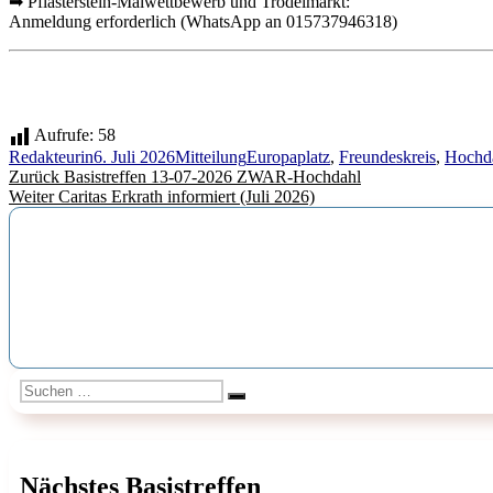
➡ Pflasterstein-Malwettbewerb und Trödelmarkt:
Anmeldung erforderlich (WhatsApp an 015737946318)
Aufrufe:
58
Autor
Veröffentlicht
Kategorien
Schlagwörter
Redakteurin
6. Juli 2026
Mitteilung
Europaplatz
,
Freundeskreis
,
Hochd
Beitragsnavigation
Vorheriger
am
Zurück
Basistreffen 13-07-2026 ZWAR-Hochdahl
Nächster
Beitrag:
Weiter
Caritas Erkrath informiert (Juli 2026)
Beitrag:
Suchen
Suchen
nach:
Nächstes Basistreffen