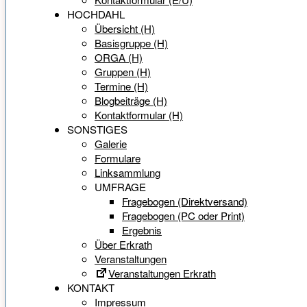
HOCHDAHL
Übersicht (H)
Basisgruppe (H)
ORGA (H)
Gruppen (H)
Termine (H)
Blogbeiträge (H)
Kontaktformular (H)
SONSTIGES
Galerie
Formulare
Linksammlung
UMFRAGE
Fragebogen (Direktversand)
Fragebogen (PC oder Print)
Ergebnis
Über Erkrath
Veranstaltungen
Veranstaltungen Erkrath
KONTAKT
Impressum