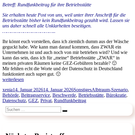
Betreff: Rundfunkbeitrag für ihre Betriebsstätte
Sie erhalten heute Post von uns, weil unter ihrer Anschrift für die
Betriebsstätte bisher kein Rundfunkbeitrag gezahlt wird. Lassen sie
uns daher schnell alle Unklarheiten beseitigen.
………………………………..
Ihr könnt euch vorstellen, dass ich ziemlich dumm aus der Wäsche
geguckt habe. Wie kann man darauf kommen, dass ZWAR ein
Unternehmen ist und auch noch von mir betrieben wird? Und wie
kann das sein, dass ich für „meine“ Betriebsstätte „ZWAR“ in
meinen privaten Räumen keine GEZ-Gebühren bezahle? 🙂
Mir fehlten echt die Worte und der Datenschutz in Deutschland
funktioniert auch super gut. 🙁
„Xenia`s
weiterlesen
Betriebsstätte
Autor
Veröffentlicht
Kategorien
Schlagwörter
xenia
14. Januar 2026
14. Januar 2026
Sonstiges
Albtraum-Szenario
,
„ZWAR“
am
Behörde
,
Beitragsservice
,
Beschwerde
,
Betriebsstätte
,
Bürokratie
,
in
Datenschutz
,
GEZ
,
Privat
,
Rundfunkbeitrag
privaten
Räumen“
Suchen
Suchen
nach: