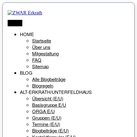
Zum
Inhalt
springen
ZWAR Erkrath
Netzwerk für Menschen ab 55 Jahren
Menü
HOME
Startseite
Über uns
Mitgestaltung
FAQ
Sitemap
BLOG
Alle Blogbeiträge
Blogregeln
ALT-ERKRATH/UNTERFELDHAUS
Übersicht (E/U)
Basisgruppe E/U
ORGA E/U
Gruppen (E/U)
Termine (E/U)
Blogbeiträge (E/U)
Kontaktformular (E/U)