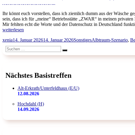
………………………………..
Ihr könnt euch vorstellen, dass ich ziemlich dumm aus der Wäsche
sein, dass ich für „meine“ Betriebsstätte „ZWAR“ in meinen priva
Mir fehlten echt die Worte und der Datenschutz in Deutschland funkti
„Xenia`s
weiterlesen
Betriebsstätte
Autor
Veröffentlicht
Kategorien
Schlagwörter
xenia
14. Januar 2026
14. Januar 2026
Sonstiges
Albtraum-Szenario
,
Be
„ZWAR“
am
in
Suchen
privaten
Suchen
nach:
Räumen“
Nächstes Basistreffen
Alt-Erkrath/Unterfeldhaus (E/U)
12.08.2026
Hochdahl (H)
14.09.2026