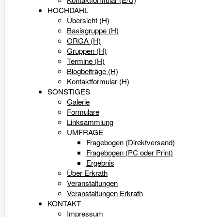
HOCHDAHL
Übersicht (H)
Basisgruppe (H)
ORGA (H)
Gruppen (H)
Termine (H)
Blogbeiträge (H)
Kontaktformular (H)
SONSTIGES
Galerie
Formulare
Linksammlung
UMFRAGE
Fragebogen (Direktversand)
Fragebogen (PC oder Print)
Ergebnis
Über Erkrath
Veranstaltungen
Veranstaltungen Erkrath
KONTAKT
Impressum