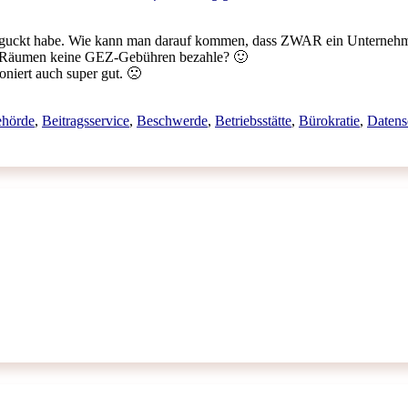
 geguckt habe. Wie kann man darauf kommen, dass ZWAR ein Unternehm
ten Räumen keine GEZ-Gebühren bezahle? 🙂
oniert auch super gut. 🙁
hörde
,
Beitragsservice
,
Beschwerde
,
Betriebsstätte
,
Bürokratie
,
Datens