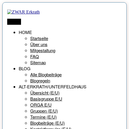
Zum
Inhalt
springen
ZWAR Erkrath
Netzwerk für Menschen ab 55 Jahren
Menü
HOME
Startseite
Über uns
Mitgestaltung
FAQ
Sitemap
BLOG
Alle Blogbeiträge
Blogregeln
ALT-ERKRATH/UNTERFELDHAUS
Übersicht (E/U)
Basisgruppe E/U
ORGA E/U
Gruppen (E/U)
Termine (E/U)
Blogbeiträge (E/U)
Kontaktformular (E/U)