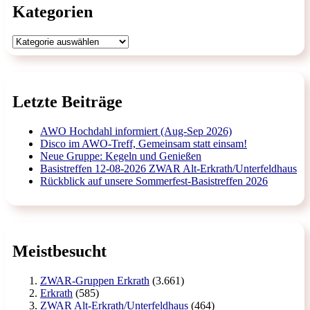
Kategorien
Kategorien
Letzte Beiträge
AWO Hochdahl informiert (Aug-Sep 2026)
Disco im AWO-Treff, Gemeinsam statt einsam!
Neue Gruppe: Kegeln und Genießen
Basistreffen 12-08-2026 ZWAR Alt-Erkrath/Unterfeldhaus
Rückblick auf unsere Sommerfest-Basistreffen 2026
Meistbesucht
ZWAR-Gruppen Erkrath
(3.661)
Erkrath
(585)
ZWAR Alt-Erkrath/Unterfeldhaus
(464)