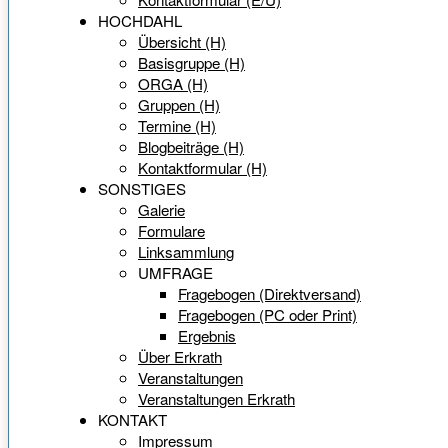
HOCHDAHL
Übersicht (H)
Basisgruppe (H)
ORGA (H)
Gruppen (H)
Termine (H)
Blogbeiträge (H)
Kontaktformular (H)
SONSTIGES
Galerie
Formulare
Linksammlung
UMFRAGE
Fragebogen (Direktversand)
Fragebogen (PC oder Print)
Ergebnis
Über Erkrath
Veranstaltungen
Veranstaltungen Erkrath
KONTAKT
Impressum