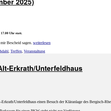
mber 2025)
“
17.00 Uhr statt.
„AWO
 mir Bescheid sagen.
weiterlesen
Hochdahl
er
hdahl
,
Treffen
,
Veranstaltung
informiert
(November
2025)“
lt-Erkrath/Unterfeldhaus
rath/Unterfeldhaus einen Besuch der Kläranlage des Bergisch-Rhein
Parkraum für einen PKW steht nicht zur Verfügung.