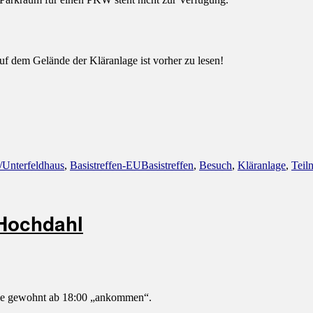
uf dem Gelände der Kläranlage ist vorher zu lesen!
Schlagwörter
/Unterfeldhaus
,
Basistreffen-EU
Basistreffen
,
Besuch
,
Kläranlage
,
Teil
-Hochdahl
ie gewohnt ab 18:00 „ankommen“.