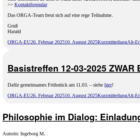
>>
Kontaktformular
Das ORGA-Team freut sich auf eine rege Teilnahme.
Gruß
Harald
Autor
Veröffentlicht
Format
Katego
ORGA-EU
26. Februar 2025
10. August 2025
Kurzmitteilung
Alt-Er
am
Basistreffen 12-03-2025 ZWAR E
Dafür gemeinsames Frühstück am 11.03. – siehe
hier
!
Autor
Veröffentlicht
Format
Katego
ORGA-EU
26. Februar 2025
10. August 2025
Kurzmitteilung
Alt-Er
am
Philosophie im Dialog: Einlad
Autorin: Ingeborg M.