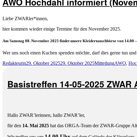
AWO Hochdahl informiert (Nove
informiert
Liebe ZWARler*innen,
hier kommen wieder einige Termine für den November 2025.
Am Samstag 08. November 2025 findet unsere Kleidertauschbörse von 14.00 – 
Wer uns noch einen Kuchen spenden möchte, darf dies gerne tun und
Autor
Veröffentlicht
Kategorien
Schlagwört
Redakteurin
29. Oktober 2025
29. Oktober 2025
Mitteilung
AWO
,
Hoc
am
Basistreffen 14-05-2025 ZWAR A
Hallo ZWAR’lerinnen, hallo ZWAR’ler,
für den
14. Mai 2025
hat das ORGA-Team der ZWAR-Gruppe Alt-Erk
14.00 Uhr
Wir treffen uns um
auf dem Gelände der Kläranlage. 