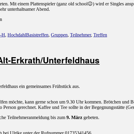
. Mit einem Plattenspieler (ganz old school😉) wird er Singles anspiel
sehr unterhaltsamer Abend.
en
Schlagwörter
n-H
,
Hochdahl
Basistreffen
,
Gruppen
,
Teilnehmer
,
Treffen
lt-Erkrath/Unterfeldhaus
rfeldhaus ein gemeinsames Frühstück aus.
helfen möchte, kann gerne schon um 9.30 Uhr kommen. Brötchen und Be
ro Person gerechnet. Kaffee und Tee sollte in der Begegnungsstätte (Ge
liche Teilnehmeranmeldung bis zum
9. März
gebeten.
uch bei Ulrike unter der Rufnummer 01735341456.