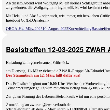
An diesem Abend wird Wolfgang M. ein kleines Schlagerquiz anbieten
zu gewinnen, die Wolfgang mitbringen will. Es wird bestimmt ein 
Mit Helau und Alaaf – oder auch, wie immer, mit herzlichen Grüß
Ingeborg G. (f.d.Orgateam)
Autor
Veröffentlicht
Format
Kategorien
ORGA-H
4. März 2025
10. August 2025
Kurzmitteilung
Basistreffe
am
Basistreffen 12-03-2025 ZWAR A
Einladung zum gemeinsamen Frühstück,
am Dienstag,
11. März
richtet die ZWAR-Gruppe Alt-Erkrath/Unte
Der Stammtisch am 12. März fällt dafür aus!
Das Frühstück beginnt um
10.00 Uhr
. Wer bei der Vorbereitung 
Teilnehmer umgelegt. Es wird mit einem Betrag von 4,- bis 7,- € p
Zur guten Planung des Lebensmitteleinkaufs wird um eine persön
Anmeldung an zwar-eu
@
zwar-
erk
rath.
de
oder telefonisch ab dem 5. März unter 02112009850, alternativ a