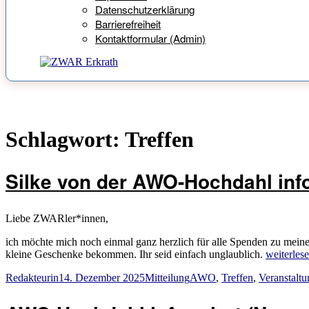
Datenschutzerklärung
Barrierefreiheit
Kontaktformular (Admin)
Schlagwort:
Treffen
Silke von der AWO-Hochdahl inf
Liebe ZWARler*innen,
ich möchte mich noch einmal ganz herzlich für alle Spenden zu mei
„Silke
kleine Geschenke bekommen. Ihr seid einfach unglaublich.
weiterles
von
Autor
Veröffentlicht
Kategorien
Schlagwörter
Redakteurin
14. Dezember 2025
Mitteilung
AWO
,
Treffen
,
Veranstalt
der
am
AWO-
Hochdahl