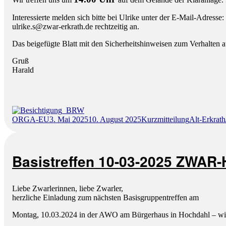
Interessierte melden sich bitte bei Ulrike unter der E-Mail-Adresse:
ulrike.s
@
zwar-
erk
rath.
de rechtzeitig an.
Das beigefügte Blatt mit den Sicherheitshinweisen zum Verhalten a
Gruß
Harald
Autor
Veröffentlicht
Format
Kategorien
ORGA-EU
3. Mai 2025
10. August 2025
Kurzmitteilung
Alt-Erkrath
am
Basistreffen 10-03-2025 ZWAR
Liebe Zwarlerinnen, liebe Zwarler,
herzliche Einladung zum nächsten Basisgruppentreffen am
Montag, 10.03.2024 in der AWO am Bürgerhaus in Hochdahl – w