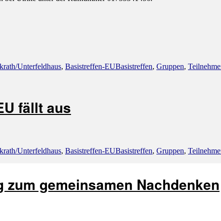
rien
Schlagwörter
krath/Unterfeldhaus
,
Basistreffen-EU
Basistreffen
,
Gruppen
,
Teilnehme
U fällt aus
rien
Schlagwörter
krath/Unterfeldhaus
,
Basistreffen-EU
Basistreffen
,
Gruppen
,
Teilnehme
ung zum gemeinsamen Nachdenken