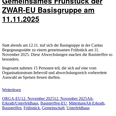
Gemeinsames Frühstück der
ZWAR-EU Basisgruppe am
11.11.2025
Statt abends am 12.11. traf sich die Basisgruppe in der Caritas
Begegnungsstätte zu einem gemeinsamen Frühstück am 11.
November 2025. Diese Abwechslungen machen die Basistreffen so
besonders.
Insgesamt nahmen 15 Personen teil, die sich auf eine vom
Organisationsteam liebevoll und abwechslungsreich vorbereitete
Auswahl an Speisen freuen durften.
Weiterlesen
Autor
Veröffentlicht
Kategorien
ORGA-EU
12. November 2025
12. November 2025
Alt-
am
Schlagwörter
Erkrath/Unterfeldhaus
,
Basistreffen-EU
,
Mitteilung
Alt-Erkrath
,
Basistreffen
,
Frühstück
,
Gemeinschaft
,
Unterfeldhaus