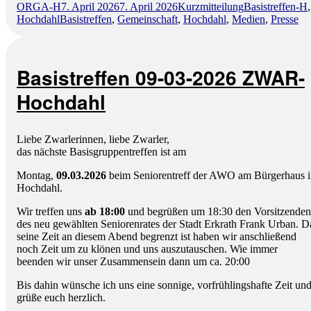
Autor
Veröffentlicht
Format
Kategorien
ORGA-H
7. April 2026
7. April 2026
Kurzmitteilung
Basistreffen-H
,
04-
Schlagwörter
am
Hochdahl
Basistreffen
,
Gemeinschaft
,
Hochdahl
,
Medien
,
Presse
2026
ZWAR-
Hochdahl“
Basistreffen 09-03-2026 ZWAR-
Hochdahl
Liebe Zwarlerinnen, liebe Zwarler,
das nächste Basisgruppentreffen ist am
Montag,
09.03.2026
beim Seniorentreff der AWO am Bürgerhaus i
Hochdahl.
Wir treffen uns
ab 18:00
und begrüßen um 18:30 den Vorsitzenden
des neu gewählten Seniorenrates der Stadt Erkrath Frank Urban. D
seine Zeit an diesem Abend begrenzt ist haben wir anschließend
noch Zeit um zu klönen und uns auszutauschen. Wie immer
beenden wir unser Zusammensein dann um ca. 20:00
Bis dahin wünsche ich uns eine sonnige, vorfrühlingshafte Zeit un
grüße euch herzlich.