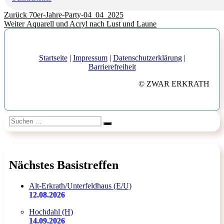
Beitragsnavigation
Vorheriger
Zurück
70er-Jahre-Party-04_04_2025
Nächster
Beitrag:
Weiter
Aquarell und Acryl nach Lust und Laune
Beitrag:
Startseite
|
Impressum
|
Datenschutzerklärung
|
Barrierefreiheit
© ZWAR ERKRATH
Suchen
Suchen
nach:
Nächstes Basistreffen
Alt-Erkrath/Unterfeldhaus (E/U)
12.08.2026
Hochdahl (H)
14.09.2026