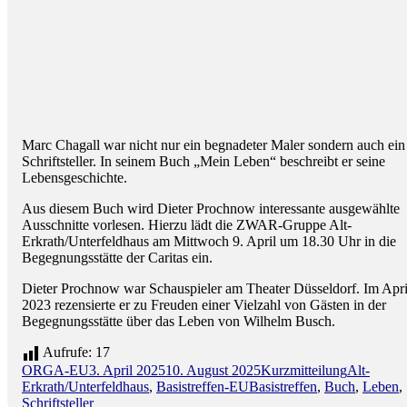
Marc Chagall war nicht nur ein begnadeter Maler sondern auch ein
Schriftsteller. In seinem Buch „Mein Leben“ beschreibt er seine
Lebensgeschichte.
Aus diesem Buch wird Dieter Prochnow interessante ausgewählte
Ausschnitte vorlesen. Hierzu lädt die ZWAR-Gruppe Alt-
Erkrath/Unterfeldhaus am Mittwoch 9. April um 18.30 Uhr in die
Begegnungsstätte der Caritas ein.
Dieter Prochnow war Schauspieler am Theater Düsseldorf. Im Apri
2023 rezensierte er zu Freuden einer Vielzahl von Gästen in der
Begegnungsstätte über das Leben von Wilhelm Busch.
Aufrufe:
17
Autor
Veröffentlicht
Format
Kategorie
ORGA-EU
3. April 2025
10. August 2025
Kurzmitteilung
Alt-
am
Schlagwörter
Erkrath/Unterfeldhaus
,
Basistreffen-EU
Basistreffen
,
Buch
,
Leben
,
Schriftsteller