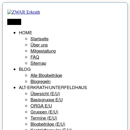
Zum
Inhalt
springen
ZWAR Erkrath
Netzwerk für Menschen ab 55 Jahren
Menü
HOME
Startseite
Über uns
Mitgestaltung
FAQ
Sitemap
BLOG
Alle Blogbeiträge
Blogregeln
ALT-ERKRATH/UNTERFELDHAUS
Übersicht (E/U)
Basisgruppe E/U
ORGA E/U
Gruppen (E/U)
Termine (E/U)
Blogbeiträge (E/U)
Kontaktformular (E/U)