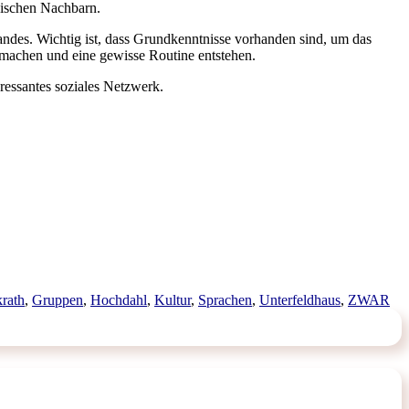
äischen Nachbarn.
andes. Wichtig ist, dass Grundkenntnisse vorhanden sind, um das
 machen und eine gewisse Routine entstehen.
ressantes soziales Netzwerk.
wörter
krath
,
Gruppen
,
Hochdahl
,
Kultur
,
Sprachen
,
Unterfeldhaus
,
ZWAR