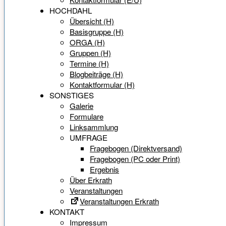
HOCHDAHL
Übersicht (H)
Basisgruppe (H)
ORGA (H)
Gruppen (H)
Termine (H)
Blogbeiträge (H)
Kontaktformular (H)
SONSTIGES
Galerie
Formulare
Linksammlung
UMFRAGE
Fragebogen (Direktversand)
Fragebogen (PC oder Print)
Ergebnis
Über Erkrath
Veranstaltungen
Veranstaltungen Erkrath
KONTAKT
Impressum