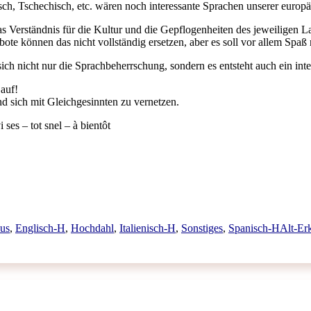
sch, Tschechisch, etc. wären noch interessante Sprachen unserer europ
as Verständnis für die Kultur und die Gepflogenheiten des jeweiligen L
e können das nicht vollständig ersetzen, aber es soll vor allem Spaß
h nicht nur die Sprachbeherrschung, sondern es entsteht auch ein inte
auf!
nd sich mit Gleichgesinnten zu vernetzen.
es – tot snel – à bientôt
Schlag
aus
,
Englisch-H
,
Hochdahl
,
Italienisch-H
,
Sonstiges
,
Spanisch-H
Alt-Er