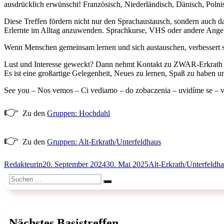
ausdrücklich erwünscht! Französisch, Niederländisch, Dänisch, Polni
Diese Treffen fördern nicht nur den Sprachaustausch, sondern auch d
Erlernte im Alltag anzuwenden. Sprachkurse, VHS oder andere Angebot
Wenn Menschen gemeinsam lernen und sich austauschen, verbessert sic
Lust und Interesse geweckt? Dann nehmt Kontakt zu ZWAR-Erkrath 
Es ist eine großartige Gelegenheit, Neues zu lernen, Spaß zu haben u
See you – Nos vemos – Ci vediamo – do zobaczenia – uvidíme se – vi s
👉
Zu den
Gruppen: Hochdahl
👉
Zu den
Gruppen: Alt-Erkrath/Unterfeldhaus
Autor
Veröffentlicht
Kategorien
Redakteurin
20. September 2024
30. Mai 2025
Alt-Erkrath/Unterfeldh
am
Suchen
Suchen
nach:
Nächstes Basistreffen