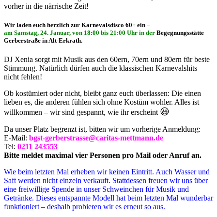
vorher in die närrische Zeit!
Wir laden euch herzlich zur Karnevalsdisco 60+ ein –
am Samstag, 24. Januar, von 18:00 bis 21:00 Uhr in der
Begegnungsstätte
Gerberstraße in Alt-Erkrath.
DJ Xenia sorgt mit Musik aus den 60ern, 70ern und 80ern für beste
Stimmung. Natürlich dürfen auch die klassischen Karnevalshits
nicht fehlen!
Ob kostümiert oder nicht, bleibt ganz euch überlassen: Die einen
lieben es, die anderen fühlen sich ohne Kostüm wohler. Alles ist
😃
willkommen – wir sind gespannt, wie ihr erscheint
Da unser Platz begrenzt ist, bitten wir um vorherige Anmeldung:
E-Mail:
bgst-gerberstrasse
@
cari
tas-
mettmann.
de
Tel:
0211 243553
Bitte meldet maximal vier Personen pro Mail oder Anruf an.
Wie beim letzten Mal erheben wir keinen Eintritt. Auch Wasser und
Saft werden nicht einzeln verkauft. Stattdessen freuen wir uns über
eine freiwillige Spende in unser Schweinchen für Musik und
Getränke. Dieses entspannte Modell hat beim letzten Mal wunderbar
funktioniert – deshalb probieren wir es erneut so aus.