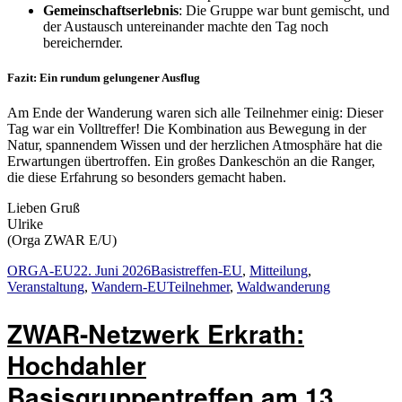
Gemeinschaftserlebnis
: Die Gruppe war bunt gemischt, und
der Austausch untereinander machte den Tag noch
bereichernder.
Fazit: Ein rundum gelungener Ausflug
Am Ende der Wanderung waren sich alle Teilnehmer einig: Dieser
Tag war ein Volltreffer! Die Kombination aus Bewegung in der
Natur, spannendem Wissen und der herzlichen Atmosphäre hat die
Erwartungen übertroffen. Ein großes Dankeschön an die Ranger,
die diese Erfahrung so besonders gemacht haben.
Lieben Gruß
Ulrike
(Orga ZWAR E/U)
Autor
Veröffentlicht
Kategorien
ORGA-EU
22. Juni 2026
Basistreffen-EU
,
Mitteilung
,
am
Schlagwörter
Veranstaltung
,
Wandern-EU
Teilnehmer
,
Waldwanderung
ZWAR-Netzwerk Erkrath:
Hochdahler
Basisgruppentreffen am 13.