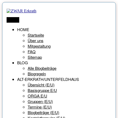
Zum
Inhalt
springen
ZWAR Erkrath
Netzwerk für Menschen ab 55 Jahren
Menü
HOME
Startseite
Über uns
Mitgestaltung
FAQ
Sitemap
BLOG
Alle Blogbeiträge
Blogregeln
ALT-ERKRATH/UNTERFELDHAUS
Übersicht (E/U)
Basisgruppe E/U
ORGA E/U
Gruppen (E/U)
Termine (E/U)
Blogbeiträge (E/U)
Kontaktformular (E/U)