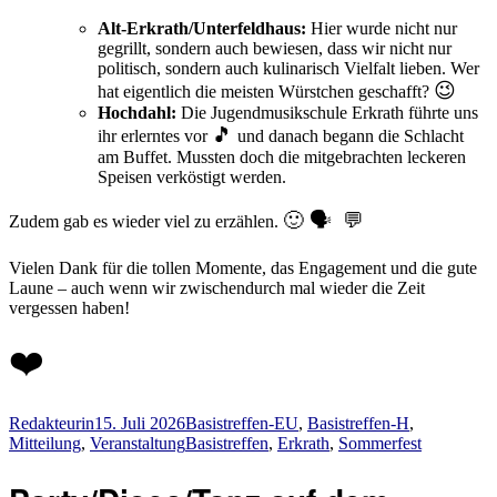
Alt-Erkrath/Unterfeldhaus:
Hier wurde nicht nur
gegrillt, sondern auch bewiesen, dass wir nicht nur
politisch, sondern auch kulinarisch Vielfalt lieben. Wer
😉
hat eigentlich die meisten Würstchen geschafft?
Hochdahl:
Die Jugendmusikschule Erkrath führte uns
🎵
ihr erlerntes vor
und danach begann die Schlacht
am Buffet. Mussten doch die mitgebrachten leckeren
Speisen verköstigt werden.
🙂 🗣️ 💬
Zudem gab es wieder viel zu erzählen.
Vielen Dank für die tollen Momente, das Engagement und die gute
Laune – auch wenn wir zwischendurch mal wieder die Zeit
vergessen haben!
❤️
Autor
Veröffentlicht
Kategorien
Redakteurin
15. Juli 2026
Basistreffen-EU
,
Basistreffen-H
,
am
Schlagwörter
Mitteilung
,
Veranstaltung
Basistreffen
,
Erkrath
,
Sommerfest