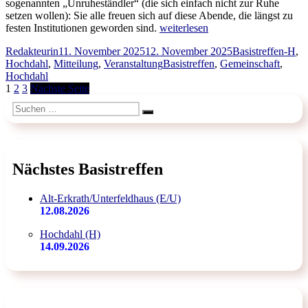
sogenannten „Unruheständler“ (die sich einfach nicht zur Ruhe
setzen wollen): Sie alle freuen sich auf diese Abende, die längst zu
„ZWAR-
festen Institutionen geworden sind.
weiterlesen
Hochdahl
Autor
Veröffentlicht
Kategorien
Redakteurin
11. November 2025
12. November 2025
Basistreffen-H
,
–
am
Schlagwörter
Hochdahl
,
Mitteilung
,
Veranstaltung
Basistreffen
,
Gemeinschaft
,
Basistreffen
Hochdahl
in
Seitennummerierung
Seite
Seite
Seite
1
2
3
Nächste Seite
der
Vorweihnachtszeit“
der
Suchen
Suchen
nach:
Beiträge
Nächstes Basistreffen
Alt-Erkrath/Unterfeldhaus (E/U)
12.08.2026
Hochdahl (H)
14.09.2026