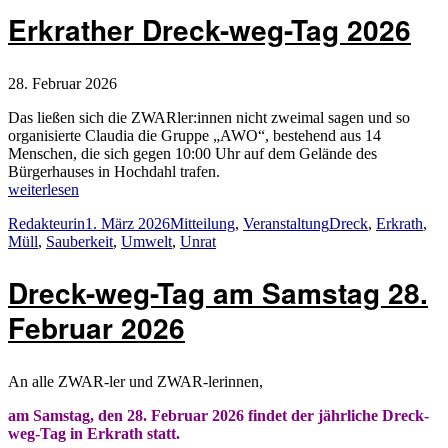
Erkrather Dreck-weg-Tag 2026
28. Februar 2026
Das ließen sich die ZWARler:innen nicht zweimal sagen und so
organisierte Claudia die Gruppe „AWO“, bestehend aus 14
Menschen, die sich gegen 10:00 Uhr auf dem Gelände des
Bürgerhauses in Hochdahl trafen.
„Erkrather
weiterlesen
Dreck-
Autor
Veröffentlicht
Kategorien
Schlagwörter
Redakteurin
1. März 2026
Mitteilung
,
Veranstaltung
Dreck
,
Erkrath
,
weg-
am
Müll
,
Sauberkeit
,
Umwelt
,
Unrat
Tag
2026“
Dreck-weg-Tag am Samstag 28.
Februar 2026
An alle ZWAR-ler und ZWAR-lerinnen,
am Samstag, den 28. Februar 2026 findet der jährliche Dreck-
weg-Tag in Erkrath statt.