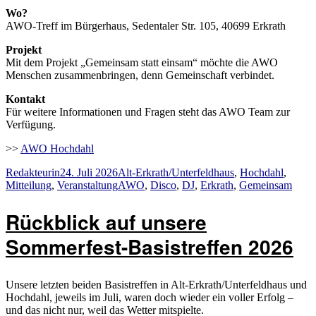
Wo?
AWO-Treff im Bürgerhaus, Sedentaler Str. 105, 40699 Erkrath
Projekt
Mit dem Projekt „Gemeinsam statt einsam“ möchte die AWO
Menschen zusammenbringen, denn Gemeinschaft verbindet.
Kontakt
Für weitere Informationen und Fragen steht das AWO Team zur
Verfügung.
>>
AWO Hochdahl
Autor
Veröffentlicht
Kategorien
Redakteurin
24. Juli 2026
Alt-Erkrath/Unterfeldhaus
,
Hochdahl
,
am
Schlagwörter
Mitteilung
,
Veranstaltung
AWO
,
Disco
,
DJ
,
Erkrath
,
Gemeinsam
Rückblick auf unsere
Sommerfest-Basistreffen 2026
Unsere letzten beiden Basistreffen in Alt-Erkrath/Unterfeldhaus und
Hochdahl, jeweils im Juli, waren doch wieder ein voller Erfolg –
und das nicht nur, weil das Wetter mitspielte.