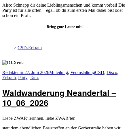
Also: Schnapp dir deine Lieblingsmenschen und komm vorbei! Die
Party ist für alle offen – egal, ob du zum ersten Mal dabei bist oder
schon ein Profi.
Bring gute Laune mit!
>
CSD-Erkrath
Autor
Veröffentlicht
Kategorien
Schlagwörter
Redakteurin
27. Juni 2026
Mitteilung
,
Veranstaltung
CSD
,
Disco
,
am
Erkrath
,
Party
,
Tanz
Waldwanderung Neandertal –
10_06_2026
Liebe ZWAR’lerinnen, liebe ZWAR’ler,
statt dem abendlichen Basistreffen an der Gerberstraße haben wir