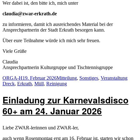
Wer dabei ist, den bitte ich, mich unter
claudia@zwar-erkrath.de
zu informieren, damit ich ausreichendes Material bei der
Ansprechpartnerin der Stadt Erkrath besorgen kann.
Über eure Teilnahme würde ich mich sehr freuen.
Viele Grüße
Claudia
Ansprechpartnerin Kulturgruppe und Tischtennisgruppe
Autor
Veröffentlicht
Kategorien
Schla
ORGA-H
19. Februar 2026
Mitteilung
,
Sonstiges
,
Veranstaltung
am
Dreck
,
Erkrath
,
Müll
,
Reinigung
Einladung zur Karnevalsdisco
60+ am 24. Januar 2026
Liebe ZWAR-lerinnen und ZWAR-ler,
auch wenn Rosenmontag erst am 16. Februar ist, starten wir schon