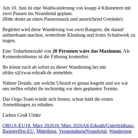
Am 10. Juni ist eine Waldwanderung von knapp 4 Kilometern mit
zwei Pausen ins Neandertal geplant.
(Bitte denkt an einen Pausensnack und ausreichend Getränke)
Begleitet wird diese Wanderung von zwei Rangern, die darauf
aufmerksam machen, wetterfeste Kleidung und festes Schuhwerk zu
tragen.
Eine Teilnehmerzahl von
20 Personen wäre das Maximum
. Als
Kennenlernbonus ist die Führung kostenfrei.
Ihr könnt euch ab sofort zu dieser Wanderung bei mir
ulrike.s@zwar-erkrath.de anmelden.
Nähere Details, um welche Uhrzeit es genau losgeht und wo wir
uns treffen erfahrt ihr rechtzeitig vor dem geplanten Termin.
Das Orga-Team würde sich freuen, schon bald die ersten
Anmeldungen zu erhalten.
Lieben Gruß Ulrike
Autor
Veröffentlicht
Kategorien
ORGA-EU
18. März 2026
18. März 2026
Alt-Erkrath/Unterfeldhaus
,
am
Schlagwörter
Basistreffen-EU
,
Mitteilung
,
Veranstaltung
Neandertal
,
Wanderung