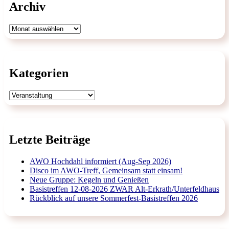
Archiv
Archiv
Kategorien
Kategorien
Letzte Beiträge
AWO Hochdahl informiert (Aug-Sep 2026)
Disco im AWO-Treff, Gemeinsam statt einsam!
Neue Gruppe: Kegeln und Genießen
Basistreffen 12-08-2026 ZWAR Alt-Erkrath/Unterfeldhaus
Rückblick auf unsere Sommerfest-Basistreffen 2026