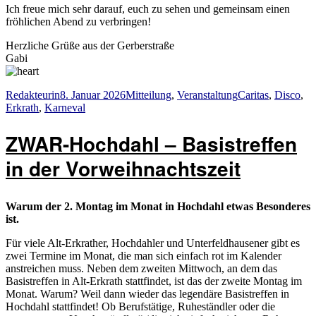
Ich freue mich sehr darauf, euch zu sehen und gemeinsam einen
fröhlichen Abend zu verbringen!
Herzliche Grüße aus der Gerberstraße
Gabi
Autor
Veröffentlicht
Kategorien
Schlagwörter
Redakteurin
8. Januar 2026
Mitteilung
,
Veranstaltung
Caritas
,
Disco
,
am
Erkrath
,
Karneval
ZWAR-Hochdahl – Basistreffen
in der Vorweihnachtszeit
Warum der 2. Montag im Monat in Hochdahl etwas Besonderes
ist.
Für viele Alt-Erkrather, Hochdahler und Unterfeldhausener gibt es
zwei Termine im Monat, die man sich einfach rot im Kalender
anstreichen muss. Neben dem zweiten Mittwoch, an dem das
Basistreffen in Alt-Erkrath stattfindet, ist das der zweite Montag im
Monat. Warum? Weil dann wieder das legendäre Basistreffen in
Hochdahl stattfindet! Ob Berufstätige, Ruheständler oder die