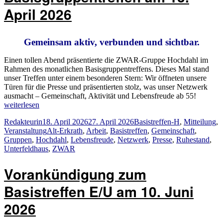
April 2026
Gemeinsam aktiv, verbunden und sichtbar.
Einen tollen Abend präsentierte die ZWAR-Gruppe Hochdahl im
Rahmen des monatlichen Basisgruppentreffens. Dieses Mal stand
unser Treffen unter einem besonderen Stern: Wir öffneten unsere
Türen für die Presse und präsentierten stolz, was unser Netzwerk
„ZWAR
ausmacht – Gemeinschaft, Aktivität und Lebensfreude ab 55!
Netzwer
weiterlesen
Erkrath:
Autor
Veröffentlicht
Kategorien
Redakteurin
18. April 2026
27. April 2026
Basistreffen-H
,
Mitteilung
,
Hochdah
am
Schlagwörter
Veranstaltung
Alt-Erkrath
,
Arbeit
,
Basistreffen
,
Gemeinschaft
,
Basisgru
Gruppen
,
Hochdahl
,
Lebensfreude
,
Netzwerk
,
Presse
,
Ruhestand
,
am
Unterfeldhaus
,
ZWAR
13.
April
2026“
Vorankündigung zum
Basistreffen E/U am 10. Juni
2026