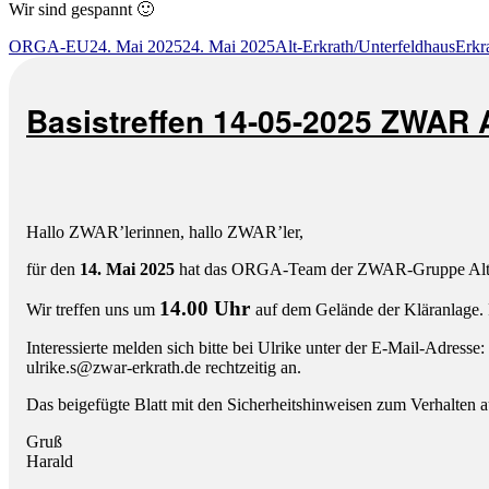
Wir sind gespannt 🙂
Autor
Veröffentlicht
Kategorien
Schl
ORGA-EU
24. Mai 2025
24. Mai 2025
Alt-Erkrath/Unterfeldhaus
Erkr
am
Basistreffen 14-05-2025 ZWAR A
Hallo ZWAR’lerinnen, hallo ZWAR’ler,
für den
14. Mai 2025
hat das ORGA-Team der ZWAR-Gruppe Alt-Erk
14.00 Uhr
Wir treffen uns um
auf dem Gelände der Kläranlage. 
Interessierte melden sich bitte bei Ulrike unter der E-Mail-Adresse:
ulrike.s
@
zwar-
erk
rath.
de rechtzeitig an.
Das beigefügte Blatt mit den Sicherheitshinweisen zum Verhalten a
Gruß
Harald