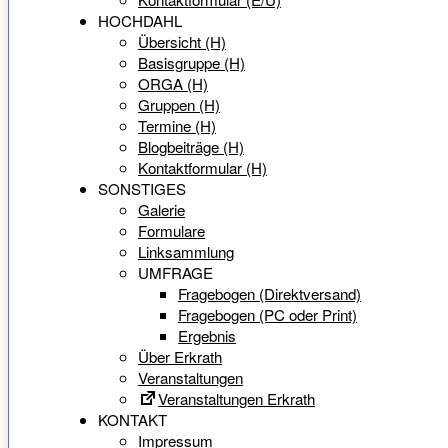
HOCHDAHL
Übersicht (H)
Basisgruppe (H)
ORGA (H)
Gruppen (H)
Termine (H)
Blogbeiträge (H)
Kontaktformular (H)
SONSTIGES
Galerie
Formulare
Linksammlung
UMFRAGE
Fragebogen (Direktversand)
Fragebogen (PC oder Print)
Ergebnis
Über Erkrath
Veranstaltungen
Veranstaltungen Erkrath
KONTAKT
Impressum