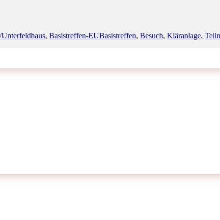
Schlagwörter
/Unterfeldhaus
,
Basistreffen-EU
Basistreffen
,
Besuch
,
Kläranlage
,
Teil