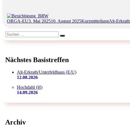
Autor
Veröffentlicht
Format
Kategorien
ORGA-EU
3. Mai 2025
10. August 2025
Kurzmitteilung
Alt-Erkrath
am
Suchen
Suchen
nach:
Nächstes Basistreffen
Alt-Erkrath/Unterfeldhaus (E/U)
12.08.2026
Hochdahl (H)
14.09.2026
Archiv