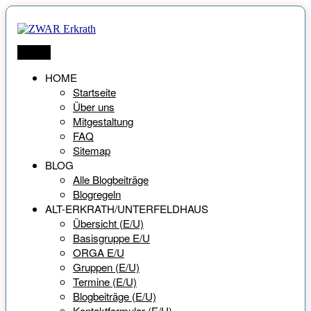
Zum
Inhalt
springen
ZWAR Erkrath
Netzwerk für Menschen ab 55 Jahren
Menü
HOME
Startseite
Über uns
Mitgestaltung
FAQ
Sitemap
BLOG
Alle Blogbeiträge
Blogregeln
ALT-ERKRATH/UNTERFELDHAUS
Übersicht (E/U)
Basisgruppe E/U
ORGA E/U
Gruppen (E/U)
Termine (E/U)
Blogbeiträge (E/U)
Kontaktformular (E/U)