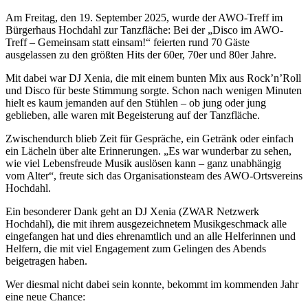
Am Freitag, den 19. September 2025, wurde der AWO-Treff im
Bürgerhaus Hochdahl zur Tanzfläche: Bei der „Disco im AWO-
Treff – Gemeinsam statt einsam!“ feierten rund 70 Gäste
ausgelassen zu den größten Hits der 60er, 70er und 80er Jahre.
Mit dabei war DJ Xenia, die mit einem bunten Mix aus Rock’n’Roll
und Disco für beste Stimmung sorgte. Schon nach wenigen Minuten
hielt es kaum jemanden auf den Stühlen – ob jung oder jung
geblieben, alle waren mit Begeisterung auf der Tanzfläche.
Zwischendurch blieb Zeit für Gespräche, ein Getränk oder einfach
ein Lächeln über alte Erinnerungen. „Es war wunderbar zu sehen,
wie viel Lebensfreude Musik auslösen kann – ganz unabhängig
vom Alter“, freute sich das Organisationsteam des AWO-Ortsvereins
Hochdahl.
Ein besonderer Dank geht an DJ Xenia (ZWAR Netzwerk
Hochdahl), die mit ihrem ausgezeichnetem Musikgeschmack alle
eingefangen hat und dies ehrenamtlich und an alle Helferinnen und
Helfern, die mit viel Engagement zum Gelingen des Abends
beigetragen haben.
Wer diesmal nicht dabei sein konnte, bekommt im kommenden Jahr
eine neue Chance: