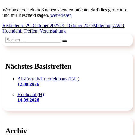
Wer uns noch einen Kuchen spenden möchte, darf dies gerne tun
„AWO
und mir Bescheid sagen.
weiterlesen
Hochdahl
Autor
Veröffentlicht
Kategorien
Schlagwört
Redakteurin
29. Oktober 2025
29. Oktober 2025
Mitteilung
AWO
,
informiert
am
Hochdahl
,
Treffen
,
Veranstaltung
(November
2025)“
Suchen
Suchen
nach:
Nächstes Basistreffen
Alt-Erkrath/Unterfeldhaus (E/U)
12.08.2026
Hochdahl (H)
14.09.2026
Archiv