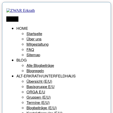
Zum
Inhalt
springen
ZWAR Erkrath
Netzwerk für Menschen ab 55 Jahren
Menü
HOME
Startseite
Über uns
Mitgestaltung
FAQ
Sitemap
BLOG
Alle Blogbeiträge
Blogregeln
ALT-ERKRATH/UNTERFELDHAUS
Übersicht (E/U)
Basisgruppe E/U
ORGA E/U
Gruppen (E/U)
Termine (E/U)
Blogbeiträge (E/U)
Kontaktformular (E/U)