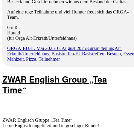
Besteck und Geschirr nehmen wir aus dem Bestand der Caritas.
Auf eine rege Teilnahme und viel Hunger freut sich das ORGA-
Team.
Gruß
Harald
(für Orga Alt-Erkrath/Unterfeldhaus)
Autor
Veröffentlicht
Format
Kategorie
ORGA-EU
31. Mai 2025
10. August 2025
Kurzmitteilung
Alt-
am
Schlagwörter
Erkrath/Unterfeldhaus
,
Basistreffen-EU
Basistreffen
,
Besuch
,
Esse
Mahlzeit
,
Pizza
,
Teilnehmer
ZWAR English Group „Tea
Time“
ZWAR Englisch Gruppe „Tea Time“
Lerne Englisch ungefiltert und in geselliger Runde!