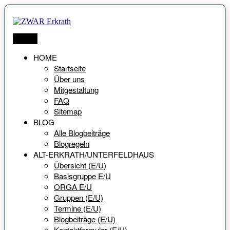
Zum
Inhalt
springen
ZWAR Erkrath
Netzwerk für Menschen ab 55 Jahren
Menü
HOME
Startseite
Über uns
Mitgestaltung
FAQ
Sitemap
BLOG
Alle Blogbeiträge
Blogregeln
ALT-ERKRATH/UNTERFELDHAUS
Übersicht (E/U)
Basisgruppe E/U
ORGA E/U
Gruppen (E/U)
Termine (E/U)
Blogbeiträge (E/U)
Kontaktformular (E/U)