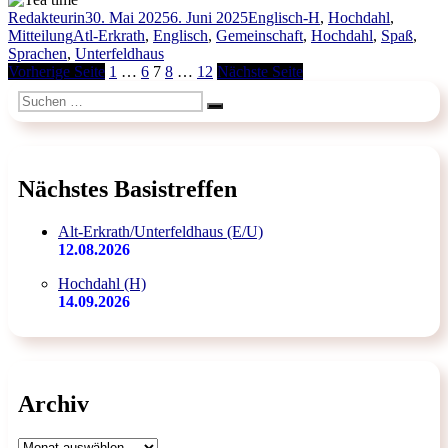
Autor
Veröffentlicht
Kategorien
Redakteurin
30. Mai 2025
6. Juni 2025
Englisch-H
,
Hochdahl
,
Schlagwörter
am
Mitteilung
Atl-Erkrath
,
Englisch
,
Gemeinschaft
,
Hochdahl
,
Spaß
,
Sprachen
,
Unterfeldhaus
Seitennummerierung
Seite
Seite
Seite
Seite
Seite
Vorherige Seite
1
…
6
7
8
…
12
Nächste Seite
der
Suchen
Suchen
nach:
Beiträge
Nächstes Basistreffen
Alt-Erkrath/Unterfeldhaus (E/U)
12.08.2026
Hochdahl (H)
14.09.2026
Archiv
Archiv