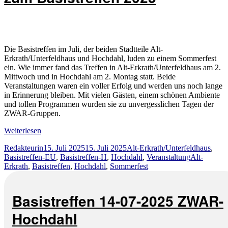
Die Basistreffen im Juli, der beiden Stadtteile Alt-
Erkrath/Unterfeldhaus und Hochdahl, luden zu einem Sommerfest
ein. Wie immer fand das Treffen in Alt-Erkrath/Unterfeldhaus am 2.
Mittwoch und in Hochdahl am 2. Montag statt. Beide
Veranstaltungen waren ein voller Erfolg und werden uns noch lange
in Erinnerung bleiben. Mit vielen Gästen, einem schönen Ambiente
und tollen Programmen wurden sie zu unvergesslichen Tagen der
ZWAR-Gruppen.
Weiterlesen
Autor
Veröffentlicht
Kategorien
Redakteurin
15. Juli 2025
15. Juli 2025
Alt-Erkrath/Unterfeldhaus
,
am
Schlagwört
Basistreffen-EU
,
Basistreffen-H
,
Hochdahl
,
Veranstaltung
Alt-
Erkrath
,
Basistreffen
,
Hochdahl
,
Sommerfest
Basistreffen 14-07-2025 ZWAR-
Hochdahl