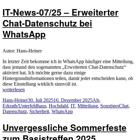
IT-News-07/25 – Erweiterter
Chat-Datenschutz bei
WhatsApp
Autor: Hans-Heiner
In letzter Zeit bekomme ich in WhatsApp häufiger eine Mitteilung,
dass jemand den sogenannten „Erweiterten Chat-Datenschutz“
aktiviert hat. Ich möchte gerne dazu einige
Hintergrundinformationen teilen, damit jeder entscheiden kann, ob
diese Einstellung wirklich sinnvoll ist.
„IT-
weiterlesen
News-
Autor
Veröffentlicht
Kategorien
Hans-Heiner
30. Juli 2025
16. Dezember 2025
Alt-
07/25
am
Schlagwör
Erkrath/Unterfeldhaus
,
Hochdahl
,
IT
,
Mitteilung
,
Sonstiges
Chat
,
–
Datenschutz
,
Sicherheit
,
WhatsApp
Erweiterter
Chat-
Datenschutz
Unvergessliche Sommerfeste
bei
WhatsApp“
zum Basistreffen 2025