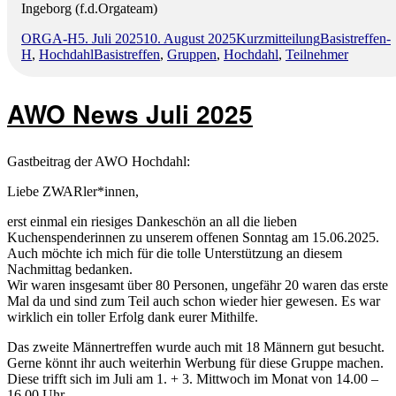
Ingeborg (f.d.Orgateam)
Autor
Veröffentlicht
Format
Kategorien
ORGA-H
5. Juli 2025
10. August 2025
Kurzmitteilung
Basistreffen-
am
Schlagwörter
H
,
Hochdahl
Basistreffen
,
Gruppen
,
Hochdahl
,
Teilnehmer
AWO News Juli 2025
Gastbeitrag der AWO Hochdahl:
Liebe ZWARler*innen,
erst einmal ein riesiges Dankeschön an all die lieben
Kuchenspenderinnen zu unserem offenen Sonntag am 15.06.2025.
Auch möchte ich mich für die tolle Unterstützung an diesem
Nachmittag bedanken.
Wir waren insgesamt über 80 Personen, ungefähr 20 waren das erste
Mal da und sind zum Teil auch schon wieder hier gewesen. Es war
wirklich ein toller Erfolg dank eurer Mithilfe.
Das zweite Männertreffen wurde auch mit 18 Männern gut besucht.
Gerne könnt ihr auch weiterhin Werbung für diese Gruppe machen.
Diese trifft sich im Juli am 1. + 3. Mittwoch im Monat von 14.00 –
16.00 Uhr