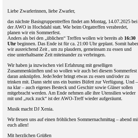
Liebe Zwarlerinnen, liebe Zwarler,
das nächste Basisgruppentreffen findet am Montag, 14.07.2025 bei
der AWO in Hochdahl statt. Wie beim Orgatreffen verabredet,
planen wir ein Sommerfest.
Anders als bei den „üblichen“ Treffen wollen wir bereits ab
16:30
Uhr
beginnen. Das Ende ist für ca. 21:00 Uhr geplant. Somit habe
wir ausreichend Zeit , um zu plaudern, gemeinsam zu essen und
eine unterhaltsame Zeit miteinander zu verbringen.
Wir haben ja inzwischen viel Erfahrung mit geselligen
Zusammenkünften und so wollen wir auch bei diesem Sommerfest
daran anknüpfen. Jede/Jeder bringt etwas zu essen und/oder zu
trinken mit. Dann steht uns ein buntes Büfett zur Verfügung. Und –
na klar – auch eigenes Besteck und Geschirr sowie Gläser sollen
mitgebracht werden. Am Ende nehmen alle ihre Utensilien wieder
mit und „ruck zuck“ ist der AWO-Treff wieder aufgeräumt.
Musik macht DJ Xenia.
Wir freuen uns auf einen fröhlichen Sommernachmittag – abend mi
euch allen!
Mit herzlichen Grüßen