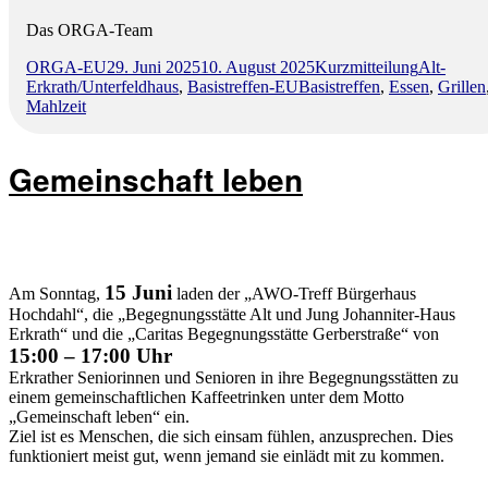
Das ORGA-Team
Autor
Veröffentlicht
Format
Kategorie
ORGA-EU
29. Juni 2025
10. August 2025
Kurzmitteilung
Alt-
am
Schlagwörter
Erkrath/Unterfeldhaus
,
Basistreffen-EU
Basistreffen
,
Essen
,
Grillen
Mahlzeit
Gemeinschaft leben
15 Juni
Am Sonntag,
laden der „AWO-Treff Bürgerhaus
Hochdahl“, die „Begegnungsstätte Alt und Jung Johanniter-Haus
Erkrath“ und die „Caritas Begegnungsstätte Gerberstraße“ von
15:00 – 17:00 Uhr
Erkrather Seniorinnen und Senioren in ihre Begegnungsstätten zu
einem gemeinschaftlichen Kaffeetrinken unter dem Motto
„Gemeinschaft leben“ ein.
Ziel ist es Menschen, die sich einsam fühlen, anzusprechen. Dies
funktioniert meist gut, wenn jemand sie einlädt mit zu kommen.