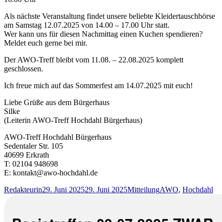
Als nächste Veranstaltung findet unsere beliebte Kleidertauschbörse
am Samstag 12.07.2025 von 14.00 – 17.00 Uhr statt.
Wer kann uns für diesen Nachmittag einen Kuchen spendieren?
Meldet euch gerne bei mir.
Der AWO-Treff bleibt vom 11.08. – 22.08.2025 komplett
geschlossen.
Ich freue mich auf das Sommerfest am 14.07.2025 mit euch!
Liebe Grüße aus dem Bürgerhaus
Silke
(Leiterin AWO-Treff Hochdahl Bürgerhaus)
AWO-Treff Hochdahl Bürgerhaus
Sedentaler Str. 105
40699 Erkrath
T: 02104 948698
E: kontakt
@
awo-
hoch
dahl.
de
Autor
Veröffentlicht
Kategorien
Schlagwörter
Redakteurin
29. Juni 2025
29. Juni 2025
Mitteilung
AWO
,
Hochdahl
am