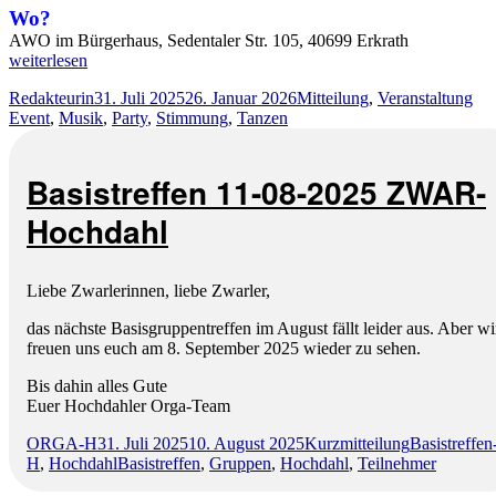
Wo?
AWO im Bürgerhaus, Sedentaler Str. 105, 40699 Erkrath
„Retro-
weiterlesen
Party
Autor
Veröffentlicht
Kategorien
Sch
Redakteurin
31. Juli 2025
26. Januar 2026
Mitteilung
,
Veranstaltung
2025
am
Event
,
Musik
,
Party
,
Stimmung
,
Tanzen
bei
der
AWO
–
Basistreffen 11-08-2025 ZWAR-
Ein
Hochdahl
musikalisches
Zeitreise-
Event“
Liebe Zwarlerinnen, liebe Zwarler,
das nächste Basisgruppentreffen im August fällt leider aus. Aber wi
freuen uns euch am 8. September 2025 wieder zu sehen.
Bis dahin alles Gute
Euer Hochdahler Orga-Team
Autor
Veröffentlicht
Format
Kategorien
ORGA-H
31. Juli 2025
10. August 2025
Kurzmitteilung
Basistreffen
am
Schlagwörter
H
,
Hochdahl
Basistreffen
,
Gruppen
,
Hochdahl
,
Teilnehmer