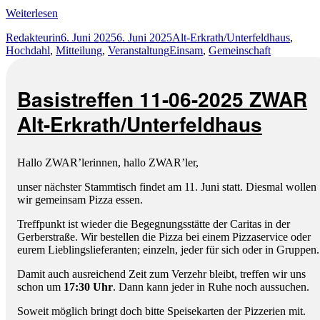
Weiterlesen
Autor
Veröffentlicht
Kategorien
Redakteurin
6. Juni 2025
6. Juni 2025
Alt-Erkrath/Unterfeldhaus
,
am
Schlagwörter
Hochdahl
,
Mitteilung
,
Veranstaltung
Einsam
,
Gemeinschaft
Basistreffen 11-06-2025 ZWAR
Alt-Erkrath/Unterfeldhaus
Hallo ZWAR’lerinnen, hallo ZWAR’ler,
unser nächster Stammtisch findet am 11. Juni statt. Diesmal wollen
wir gemeinsam Pizza essen.
Treffpunkt ist wieder die Begegnungsstätte der Caritas in der
Gerberstraße. Wir bestellen die Pizza bei einem Pizzaservice oder
eurem Lieblingslieferanten; einzeln, jeder für sich oder in Gruppen.
Damit auch ausreichend Zeit zum Verzehr bleibt, treffen wir uns
schon um
17:30 Uhr
. Dann kann jeder in Ruhe noch aussuchen.
Soweit möglich bringt doch bitte Speisekarten der Pizzerien mit.